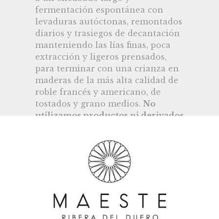
fermentación espontánea con
levaduras autóctonas, remontados
diarios y trasiegos de decantación
manteniendo las lías finas, poca
extracción y ligeros prensados,
para terminar con una crianza en
maderas de la más alta calidad de
roble francés y americano, de
tostados y grano medios.
No
utilizamos productos ni derivados
animales o alergénicos en el
proceso de producción de
nuestros vinos
.
La variedad mayoritaria que
utilizamos es la uva
Tempranillo,
la reina de la Ribera
, también
conocida en la región como “Tinta
Fina” o “Tinta del País”, y en