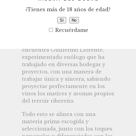
cantidades muy pequeñas otras
¿Tienes más de 18 años de edad?
variedades minoritarias como
Sí
No
Merlot, Cabernet Sauvignon y
Albillo Real.
Recuérdame
A cargo de la dirección técnica se
encuentra Guillermo Llorente,
experimentado enólogo que ha
trabajado en diversas bodegas y
proyectos, con una manera de
trabajar única y sincera, sabiendo
proyectar perfectamente en los
vinos los matices y aromas propios
del terroir ribereño.
Todo esto se alinea con una
materia prima escogida y
seleccionada, junto con los toques
personales y diferenciados con los